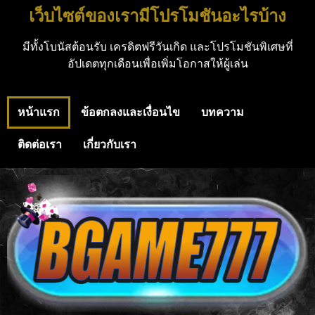
เว็บไซต์ของเรามีโปรโมชันอะไรบ้าง
มีทั้งโบนัสต้อนรับ เครดิตฟรีวันเกิด และโปรโมชันพิเศษที่
อัปเดตทุกเดือนเพื่อเพิ่มโอกาสให้ผู้เล่น
หน้าแรก
ข้อตกลงและเงื่อนไข
บทความ
ติดต่อเรา
เกี่ยวกับเรา