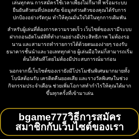
เล่นทุกคน การสมัครใช้เวลาเพียงไม่กี่นาที พร้อมระบบ
ยืนยันตัวตนที่ปลอดภัย ข้อมูลส่วนตัวของคุณได้รับการ
ปกป้องอย่างรัดกุม ทำให้คุณมั่นใจได้ในทุกการเดิมพัน
สำหรับผู้เล่นที่ต้องการความรวดเร็ว เว็บไซต์ของเรามีระบบ
ฝากถอนอัตโนมัติที่ทำงานอย่างมีประสิทธิภาพ ไม่ต้องรอ
นาน และสามารถทำรายการได้ด้วยตนเองง่ายๆ รองรับ
ธนาคารชั้นนำและวอเลททุกค่าย ผู้เล่นมือใหม่ก็สามารถเริ่ม
ต้นได้ทันทีโดยไม่ต้องมีประสบการณ์มาก่อน
นอกจากนี้เว็บไซต์ของเรายังมีโปรโมชันพิเศษมากมายทั้ง
โบนัสต้อนรับ เครดิตคืนยอดเสีย และรางวัลพิเศษในช่วง
กิจกรรมประจำเดือน ช่วยเพิ่มโอกาสทำกำไรให้คุณได้มาก
ขึ้นทุกครั้งที่เข้ามาเล่น
bgame777วิธีการสมัคร
สมาชิกกับเว็บไซต์ของเรา