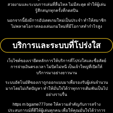
สวยงามและระบบการเล่นที่ลื่นไหล ไม่มีสะดุด ทำให้ผู้เล่น
รู้สึกสนุกทุกครั้งที่กดสปิน
นอกจากนี้ยังมีการอัปเดตเกมใหม่เป็นประจำ ทำให้สมาชิก
ไม่พลาดโอกาสลองเล่นเกมใหม่ที่มีโอกาสทำกำไรสูง
บริการและระบบที่โปร่งใส
เว็บไซต์ของเรายึดหลักการให้บริการที่โปร่งใสและซื่อสัตย์
การจ่ายเงินตรงเวลา ไม่บิดไม่หนี เป็นเจ้าใหญ่ที่เปิดให้
บริการมาอย่างยาวนาน
ระบบอัตโนมัติของเราถูกออกแบบมาเพื่อรองรับผู้เล่นจำนวน
มากโดยไม่เกิดปัญหา ทำให้มั่นใจได้ว่าทุกการเดิมพันเป็นไป
อย่างราบรื่น
https m bgame777one ให้ความสำคัญกับการสร้าง
ประสบการณ์ที่ดีให้ผู้เล่นทุกคน เพื่อให้คุณมั่นใจได้ว่าการ